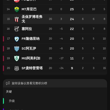
MT库亚巴
25
14
20
0
5
10
5
圣保罗博塔弗
24
15
20
3
6
6
8
戈
塞阿拉
22
16
20
-5
5
7
8
PR隆德里纳
20
17
20
-4
5
5
10
SC阿瓦伊
20
18
20
-6
5
5
10
MG阿美利加
11
19
20
-17
2
5
13
SP庞特普雷塔
9
20
20
-24
2
3
15
旋转设备以查看完整积分榜
关键
升级