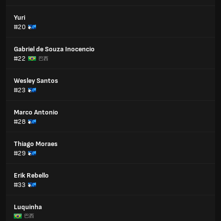
Yuri
#20
Gabriel de Souza Inocencio
#22
巴西
Wesley Santos
#23
Marco Antonio
#28
Thiago Moraes
#29
Erik Rebello
#33
Luquinha
巴西