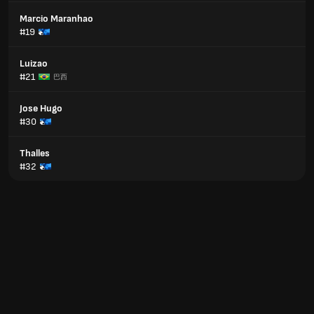
Marcio Maranhao
#19
Luizao
#21
巴西
Jose Hugo
#30
Thalles
#32