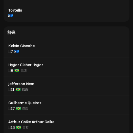
Tortello
前锋
Kelvin Giacobe
#7
Hygor Cleber Hygor
#9
巴西
Jefferson Nem
#11
巴西
Guilherme Queiroz
#17
巴西
Arthur Caike Arthur Caike
#18
巴西