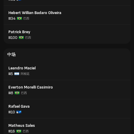
Hebert Willian Badaro Oliveira
#34
巴西
Patrick Brey
#100
巴西
中场
Leandro Maciel
#5
阿根廷
Everton Morelli Casimiro
#8
巴西
Rafael Gava
#10
Matheus Sales
#16
巴西