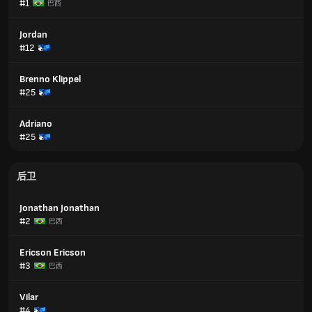
#1
巴西
Jordan
#12
Brenno Klippel
#25
Adriano
#25
后卫
Jonathan Jonathan
#2
巴西
Ericson Ericson
#3
巴西
Vilar
#4