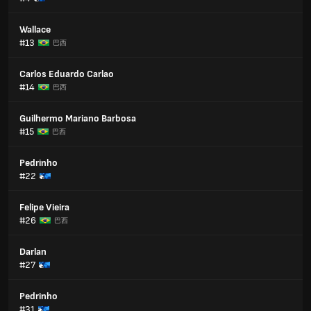
Wallace
#13
巴西
Carlos Eduardo Carlao
#14
巴西
Guilhermo Mariano Barbosa
#15
巴西
Pedrinho
#22
Felipe Vieira
#26
巴西
Darlan
#27
Pedrinho
#31