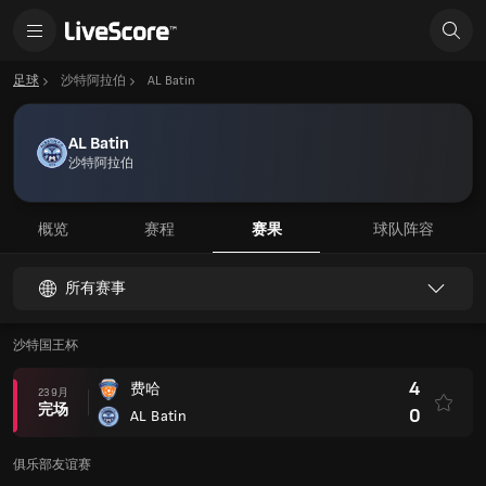
足球
沙特阿拉伯
AL Batin
AL Batin
沙特阿拉伯
概览
赛程
赛果
球队阵容
所有赛事
沙特国王杯
4
费哈
23 9月
完场
0
AL Batin
俱乐部友谊赛