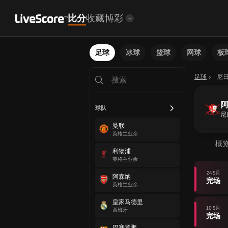
比分
收藏
博彩
足球
冰球
篮球
网球
板
足球
尼
球队
尼
曼联
英格兰业余
概
利物浦
英格兰业余
24 5月
阿森纳
完场
英格兰业余
皇家马德里
10 5月
西班牙
完场
巴塞罗那