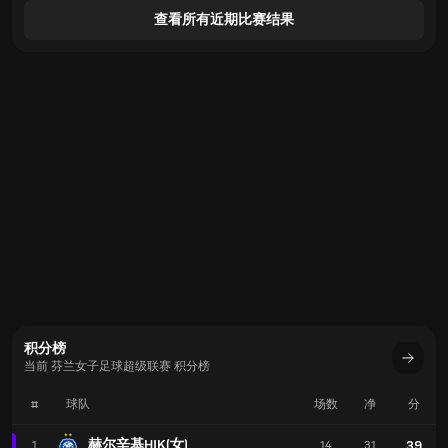
查看所有近期比赛结果
积分榜
当前 芬兰女子足球超级联赛 积分榜
#
球队
场数
净
分
赫尔辛基HJK(女)
39
1
14
31