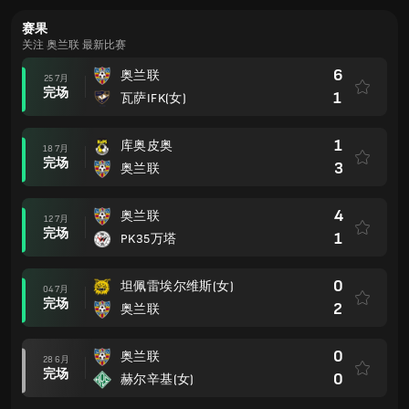
赛果
关注 奥兰联 最新比赛
6
奥兰联
25 7月
完场
1
瓦萨IFK(女)
1
库奥皮奥
18 7月
完场
3
奥兰联
4
奥兰联
12 7月
完场
1
PK35万塔
0
坦佩雷埃尔维斯(女)
04 7月
完场
2
奥兰联
0
奥兰联
28 6月
完场
0
赫尔辛基(女)