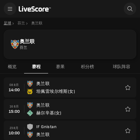
足球
芬兰
奥兰联
奥兰联
芬兰
概览
赛程
赛果
积分榜
球队阵容
奥兰联
08 8月
14:00
坦佩雷埃尔维斯(女)
收
藏
奥兰联
16 8月
15:00
赫尔辛基(女)
收
藏
IF Gnistan
23 8月
10:00
奥兰联
收