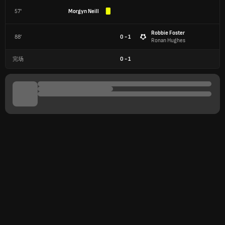
57'
Morgyn Neill
Robbie Foster
88'
0 - 1
Ronan Hughes
完场
0
-
1