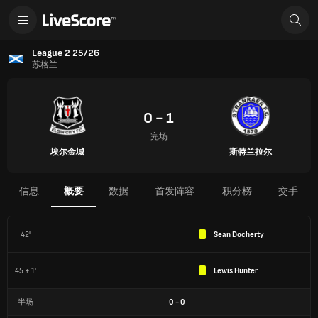
League 2 25/26
苏格兰
0 - 1
完场
埃尔金城
斯特兰拉尔
信息
概要
数据
首发阵容
积分榜
交手
42'
Sean Docherty
45 + 1'
Lewis Hunter
半场
0
-
0