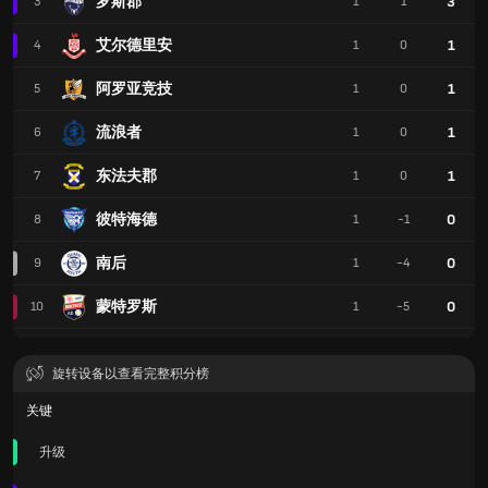
罗斯郡
3
3
1
1
艾尔德里安
1
4
1
0
阿罗亚竞技
1
5
1
0
流浪者
1
6
1
0
东法夫郡
1
7
1
0
彼特海德
0
8
1
-1
南后
0
9
1
-4
蒙特罗斯
0
10
1
-5
旋转设备以查看完整积分榜
关键
升级