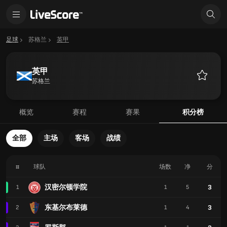
足球
苏格兰
英甲
英甲
苏格兰
收
藏
概览
赛程
赛果
积分榜
全部
主场
客场
战绩
#
球队
场数
净
分
汉密尔顿学院
3
1
1
5
东基尔布莱德
3
2
1
4