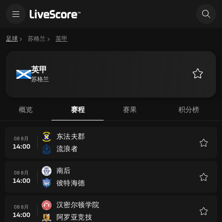
足球
苏格兰
英甲
英甲
苏格兰
收
藏
概览
赛程
赛果
积分榜
东法夫郡
08 8月
14:00
流浪者
收
藏
南后
08 8月
14:00
彼特海德
收
藏
汉密尔顿学院
08 8月
14:00
阿罗亚竞技
收