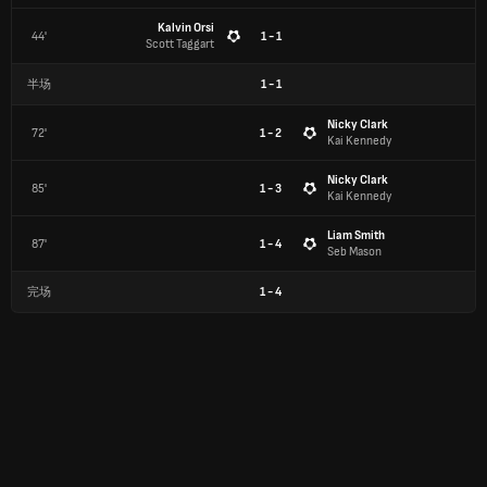
Kalvin Orsi
44'
1 - 1
Scott Taggart
半场
1
-
1
Nicky Clark
72'
1 - 2
Kai Kennedy
Nicky Clark
85'
1 - 3
Kai Kennedy
Liam Smith
87'
1 - 4
Seb Mason
完场
1
-
4