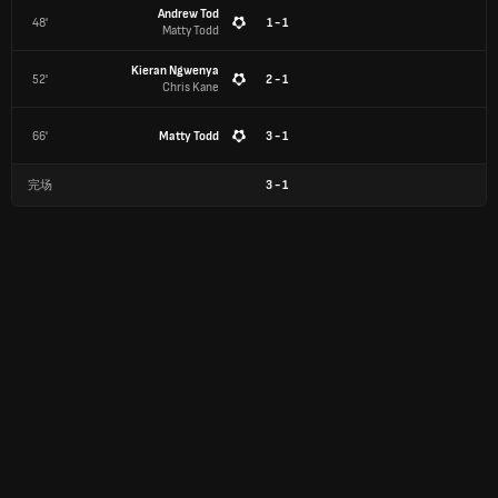
Andrew Tod
48'
1 - 1
Matty Todd
Kieran Ngwenya
52'
2 - 1
Chris Kane
66'
Matty Todd
3 - 1
完场
3
-
1