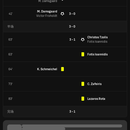
M. Damsgaard
M. Damsgaard
41'
3 - 0
Victor Froholdt
半场
3
-
0
Christos Tzolis
63'
3 - 1
Fotis Ioannidis
63'
Fotis Ioannidis
64'
K. Schmeichel
73'
C. Zafeiris
83'
Lazaros Rota
完场
3
-
1