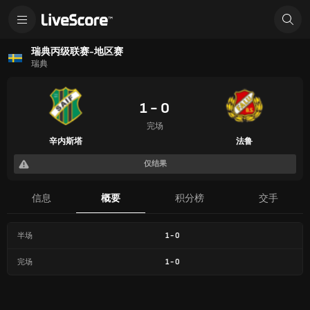
瑞典丙级联赛-地区赛
瑞典
1 - 0
完场
辛内斯塔
法鲁
仅结果
信息
概要
积分榜
交手
半场
1
-
0
完场
1
-
0