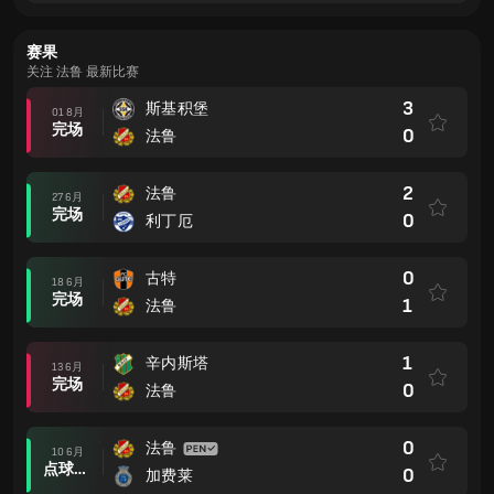
赛果
关注 法鲁 最新比赛
3
斯基积堡
01 8月
完场
0
法鲁
2
法鲁
27 6月
完场
0
利丁厄
0
古特
18 6月
完场
1
法鲁
1
辛内斯塔
13 6月
完场
0
法鲁
0
法鲁
10 6月
点球大战后
0
加费莱