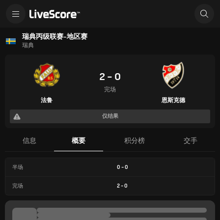
瑞典丙级联赛-地区赛
瑞典
2 - 0
完场
法鲁
恩斯克德
仅结果
信息
概要
积分榜
交手
半场
0
-
0
完场
2
-
0