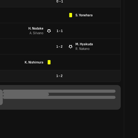
0
-
1
S. Yonehara
H. Nodake
1 - 1
A. Silvano
M. Hyakuda
1 - 2
R. Nakano
K. Nishimura
1
-
2