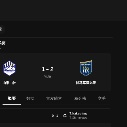
球
联赛
本
1 - 2
完场
山形山神
群马草津温泉
概要
数据
首发阵容
积分榜
交手
T. Nakashima
0 - 1
T. Shimokawa