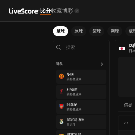
比分
收藏
博彩
足球
冰球
篮球
网球
板
J2
日
球队
曼联
英格兰业余
利物浦
英格兰业余
信息
阿森纳
英格兰业余
皇家马德里
29'
西班牙
巴塞罗那