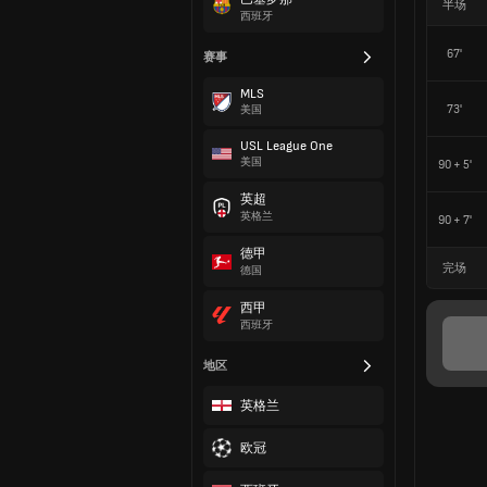
半场
西班牙
67'
赛事
MLS
73'
美国
USL League One
美国
90 + 5'
英超
英格兰
90 + 7'
德甲
完场
德国
西甲
西班牙
地区
英格兰
欧冠