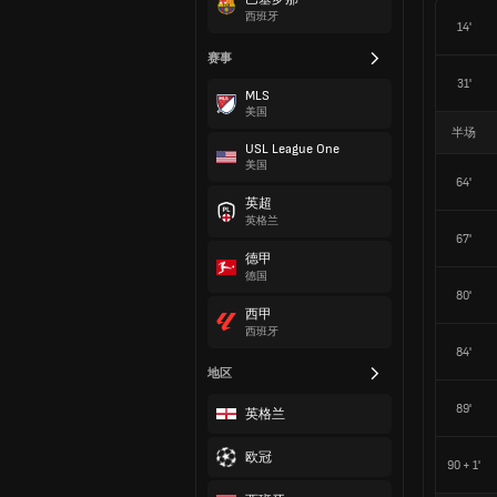
西班牙
14'
赛事
31'
MLS
美国
半场
USL League One
美国
64'
英超
英格兰
67'
德甲
德国
80'
西甲
西班牙
84'
地区
89'
英格兰
欧冠
90 + 1'