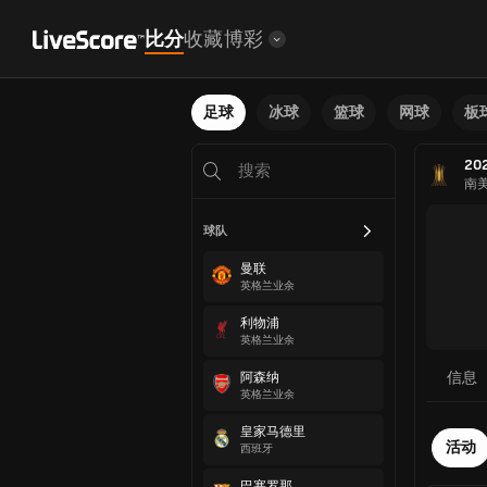
比分
收藏
博彩
足球
冰球
篮球
网球
板
2
南
球队
曼联
英格兰业余
利物浦
英格兰业余
信息
阿森纳
英格兰业余
皇家马德里
活动
西班牙
巴塞罗那