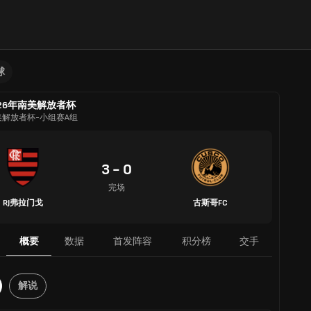
球
026年南美解放者杯
美解放者杯-小组赛A组
3 - 0
完场
RJ弗拉门戈
古斯哥FC
概要
数据
首发阵容
积分榜
交手
解说