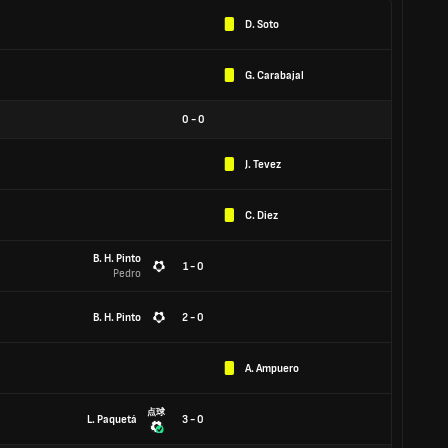
D. Soto
G. Carabajal
0
-
0
J. Tevez
C. Diez
B. H. Pinto
1 - 0
Pedro
B. H. Pinto
2 - 0
A. Ampuero
点球
L. Paquetá
3 - 0