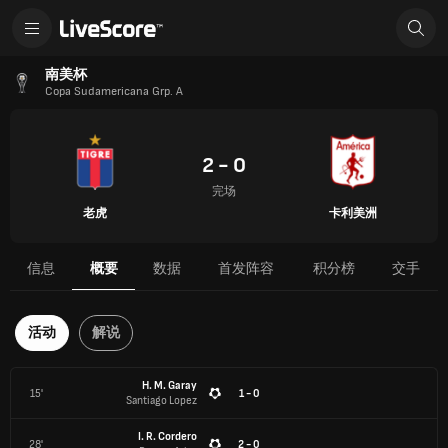
南美杯
Copa Sudamericana Grp. A
2 - 0
完场
老虎
卡利美洲
信息
概要
数据
首发阵容
积分榜
交手
活动
解说
H. M. Garay
15'
1 - 0
Santiago Lopez
I. R. Cordero
28'
2 - 0