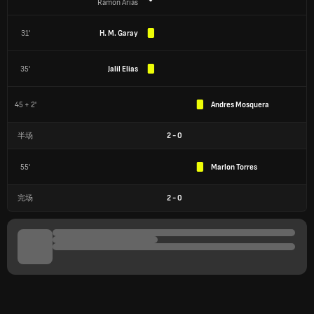
Ramon Arias
31'
H. M. Garay
35'
Jalil Elias
45 + 2'
Andres Mosquera
半场
2
-
0
55'
Marlon Torres
完场
2
-
0