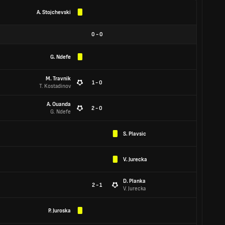
A. Stojchevski
0
-
0
G. Ndefe
M. Travnik
1 - 0
T. Kostadinov
A. Ouanda
2 - 0
G. Ndefe
S. Plavsic
V. Jurecka
D. Planka
2 - 1
V. Jurecka
P. Juroska