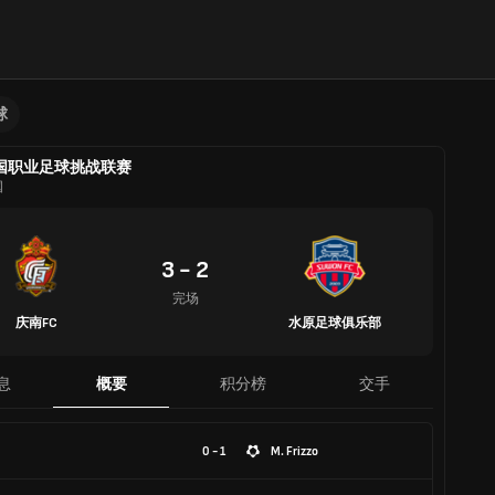
球
国职业足球挑战联赛
国
3 - 2
完场
庆南FC
水原足球俱乐部
息
概要
积分榜
交手
0 - 1
M. Frizzo