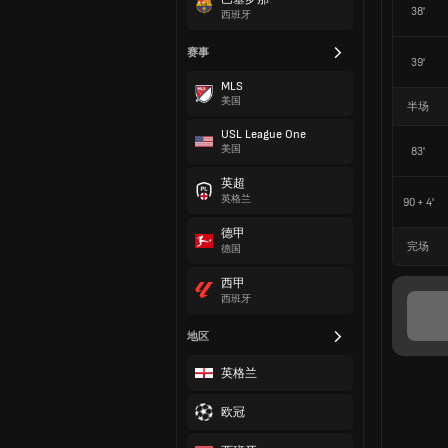
38'
西班牙
赛事
39'
MLS
美国
半场
USL League One
美国
83'
英超
英格兰
90 + 4'
德甲
完场
德国
西甲
西班牙
地区
英格兰
欧冠