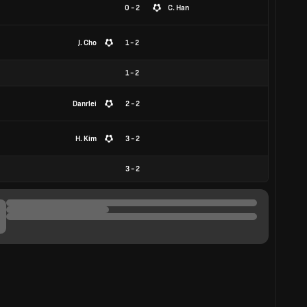
0 - 2
C. Han
J. Cho
1 - 2
1
-
2
Danrlei
2 - 2
H. Kim
3 - 2
3
-
2