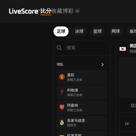
比分
收藏
博彩
足球
冰球
篮球
网球
板
韩
韩
球队
曼联
英格兰业余
利物浦
英格兰业余
信
阿森纳
英格兰业余
皇家马德里
28'
西班牙
巴塞罗那