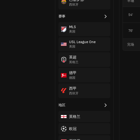
半场
西班牙
54'
赛事
MLS
76'
美国
USL League One
完场
美国
英超
英格兰
德甲
德国
西甲
西班牙
地区
英格兰
欧冠