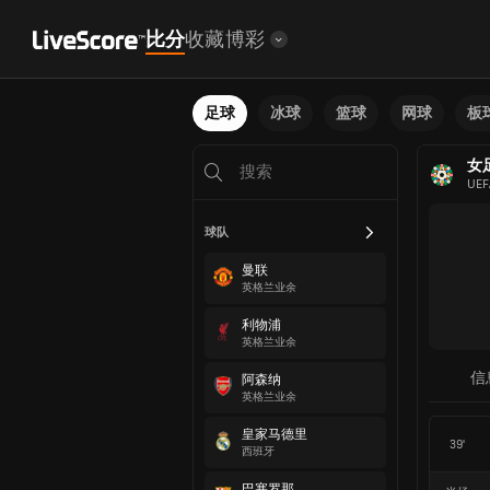
比分
收藏
博彩
足球
冰球
篮球
网球
板
女
UEF
球队
曼联
英格兰业余
利物浦
英格兰业余
信
阿森纳
英格兰业余
皇家马德里
39'
西班牙
巴塞罗那