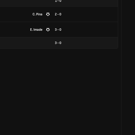
1
-
0
C. Pina
2 - 0
E. Imade
3 - 0
3
-
0