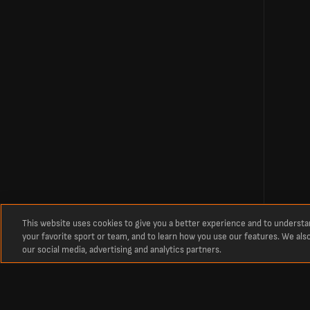
This website uses cookies to give you a better experience and to underst
your favorite sport or team, and to learn how you use our features. We als
our social media, advertising and analytics partners.
关于我们