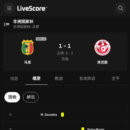
非洲国家杯
非洲国家杯-决赛
PEN
1 - 1
点球: 3 - 2
完场
马里
突尼斯
信息
概要
数据
首发阵容
交手
活动
解说
4'
M. Doumbia
7'
Dylan Bronn