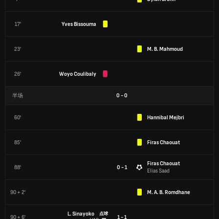
17'
Yves Bissouma
23'
M. B. Mahmoud
26'
Woyo Coulibaly
半场
0
-
0
60'
Hannibal Mejbri
85'
Firas Chaouat
Firas Chaouat
88'
0 - 1
Elias Saad
90 + 2'
M. A. B. Romdhane
L. Sinayoko
点球
90 + 6'
1 - 1