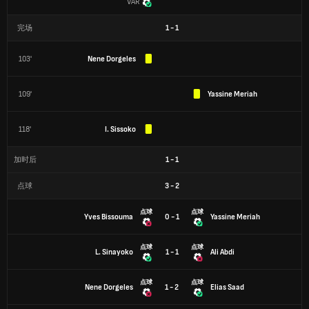
VAR
完场
1
-
1
103'
Nene Dorgeles
109'
Yassine Meriah
118'
I. Sissoko
加时后
1
-
1
点球
3
-
2
点球
点球
Yves Bissouma
0 - 1
Yassine Meriah
点球
点球
L. Sinayoko
1 - 1
Ali Abdi
点球
点球
Nene Dorgeles
1 - 2
Elias Saad