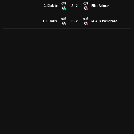
点球
点球
G. Diakite
2 - 2
Elias Achouri
点球
点球
E. B. Touré
3 - 2
M. A. B. Romdhane