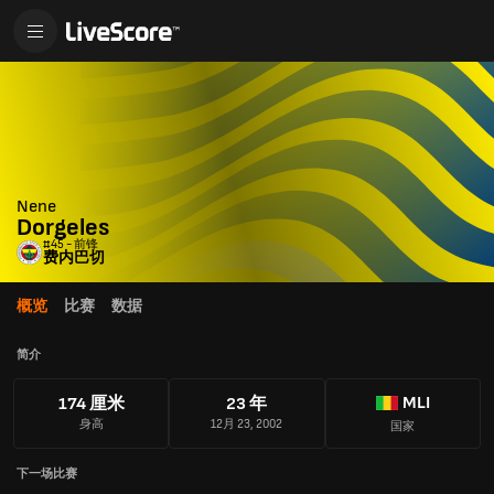
Nene
Dorgeles
#45 - 前锋
费内巴切
概览
比赛
数据
简介
MLI
174 厘米
23 年
身高
12月 23, 2002
国家
下一场比赛