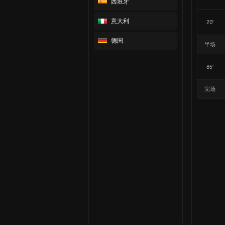
西班牙
意大利
20'
德国
半场
85'
完场