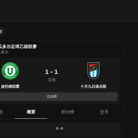
球
瓜多尔足球乙级联赛
瓜多尔
1 - 1
完场
波托维耶霍
十月九日俱乐部
仅结果
息
概要
积分榜
交手
0
-
0