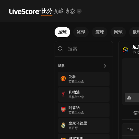
比分
收藏
博彩
足球
冰球
篮球
网球
板
厄
厄
球队
曼联
英格兰业余
利物浦
英格兰业余
阿森纳
信
英格兰业余
皇家马德里
西班牙
半场
巴塞罗那