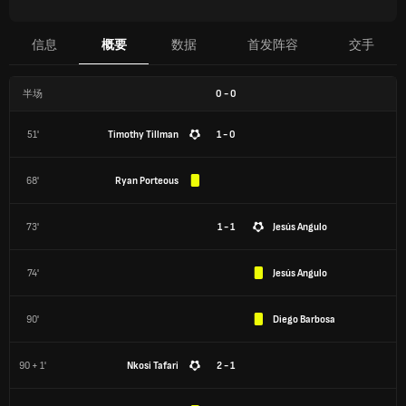
信息
概要
数据
首发阵容
交手
半场
0
-
0
51'
Timothy Tillman
1 - 0
68'
Ryan Porteous
73'
1 - 1
Jesús Angulo
74'
Jesús Angulo
90'
Diego Barbosa
90 + 1'
Nkosi Tafari
2 - 1