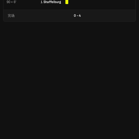
90 + 6'
J. Shaffelburg
完场
0
-
4