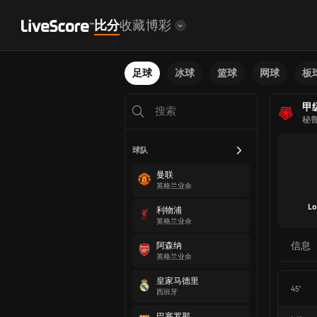
比分
收藏
博彩
足球
冰球
篮球
网球
板
甲
秘
球队
曼联
英格兰业余
Lo
利物浦
英格兰业余
信息
阿森纳
英格兰业余
皇家马德里
45'
西班牙
巴塞罗那