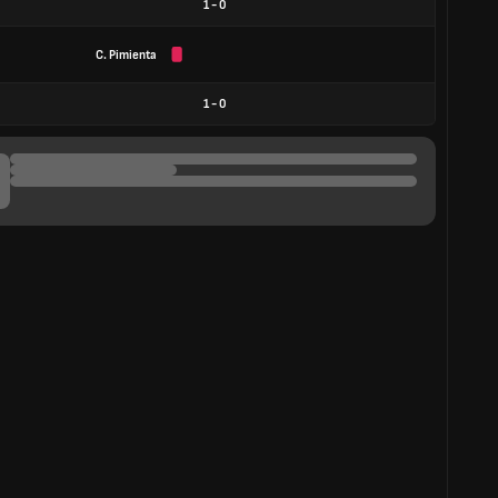
1
-
0
C. Pimienta
1
-
0