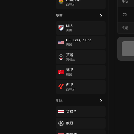
半场
西班牙
79'
赛事
MLS
完场
美国
USL League One
美国
英超
英格兰
德甲
德国
西甲
西班牙
地区
英格兰
欧冠