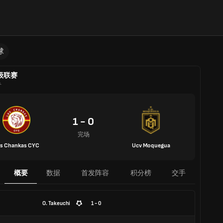
球
级联赛
鲁
1 - 0
完场
s Chankas CYC
Ucv Moquegua
概要
数据
首发阵容
积分榜
交手
O. Takeuchi
1 - 0