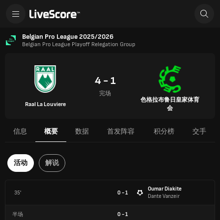
Belgian Pro League 2025/2026
Belgian Pro League Playoff Relegation Group
4 - 1
完场
色格拉布鲁日皇家体育
Raal La Louviere
会
信息
概要
数据
首发阵容
积分榜
交手
活动
解说
Oumar Diakite
35'
0 - 1
Dante Vanzeir
半场
0
-
1