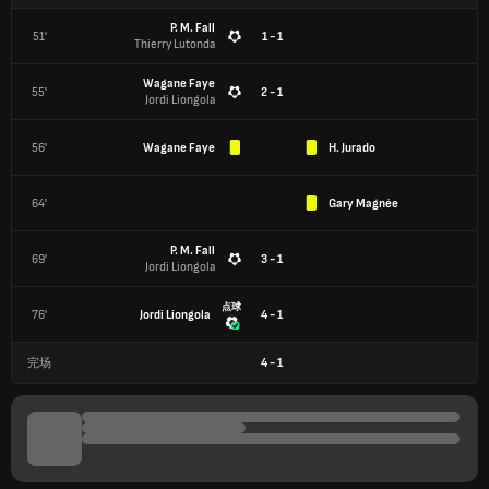
P. M. Fall
51'
1 - 1
Thierry Lutonda
Wagane Faye
55'
2 - 1
Jordi Liongola
56'
Wagane Faye
H. Jurado
64'
Gary Magnée
P. M. Fall
69'
3 - 1
Jordi Liongola
点球
76'
Jordi Liongola
4 - 1
完场
4
-
1