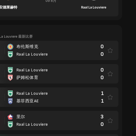
09 8月
安德莱赫特
Raal La Louviere
La Louviere 最新比赛
0
布伦斯维克
0
Raal La Louviere
0
Raal La Louviere
0
萨姆松体育
1
Raal La Louviere
1
基菲西亚AE
3
里尔
0
Raal La Louviere