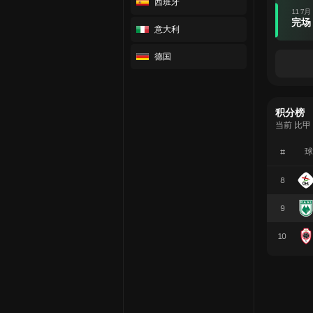
西班牙
11 7月
完场
意大利
德国
积分榜
当前 比甲
#
球
8
9
10