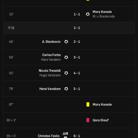
Mory Konate
10'
1 - 1
M. v. Brederode
半场
1
-
1
46'
A. Stankovic
2 - 1
Carlos Forbs
56'
3 - 1
Hans Vanaken
Nicolo Tresoldi
61'
4 - 1
Hugo Vetlesen
78'
Hans Vanaken
5 - 1
87'
Mory Konate
90 + 2'
Gora Diouf
点球
90 + 5'
Christos Tzolis
6 - 1