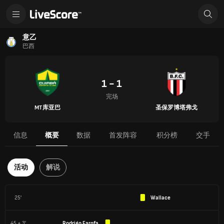
意乙
巴西
1 - 1
完场
MT库亚巴
圣保罗博塔弗戈
信息
概要
数据
首发阵容
积分榜
交手
活动
解说
25'
Wallace
45 + 3'
Rodrigo Farofa