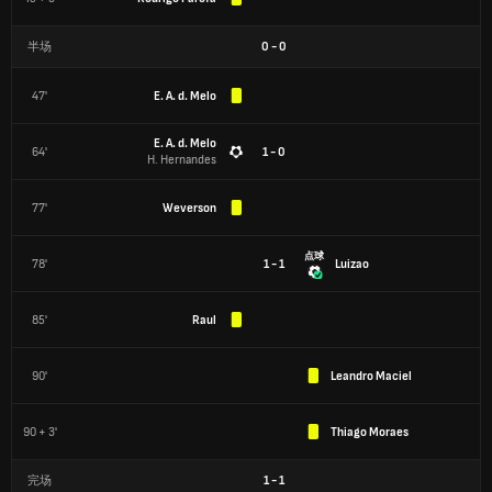
半场
0
-
0
47'
E. A. d. Melo
E. A. d. Melo
64'
1 - 0
H. Hernandes
77'
Weverson
点球
78'
1 - 1
Luizao
85'
Raul
90'
Leandro Maciel
90 + 3'
Thiago Moraes
完场
1
-
1