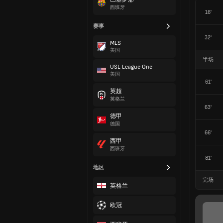
西班牙
16'
赛事
32'
MLS
美国
半场
USL League One
美国
61'
英超
英格兰
63'
德甲
德国
66'
西甲
西班牙
81'
地区
完场
英格兰
欧冠