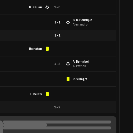
K. Kauan
1 - 0
B. B. Henrique
1 - 1
Alerrandro
1
-
1
Jhonatan
A. Bernabei
1 - 2
A. Patrick
R. Villagra
L. Belezi
1
-
2