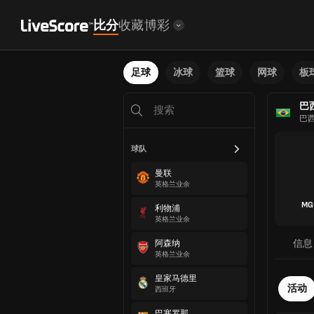
比分
收藏
博彩
足球
冰球
篮球
网球
板
巴
巴
球队
曼联
英格兰业余
M
利物浦
英格兰业余
信息
阿森纳
英格兰业余
皇家马德里
活动
西班牙
巴塞罗那