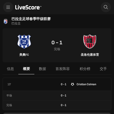
巴拉圭足球春季甲级联赛
巴拉圭
0 - 1
完场
美奧FC
圣洛伦索体育
信息
概要
数据
首发阵容
积分榜
交手
13'
0 - 1
Cristian Colman
半场
0
-
1
完场
0
-
1