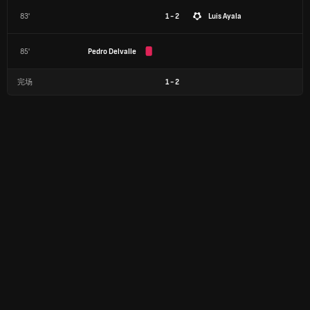
83'
1 - 2
Luis Ayala
85'
Pedro Delvalle
完场
1
-
2