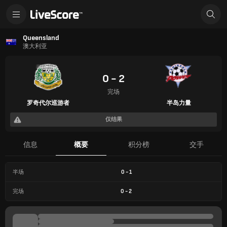
Queensland
澳大利亚
0 - 2
完场
罗奇代尔巡游者
半岛力量
仅结果
信息
概要
积分榜
交手
半场
0
-
1
完场
0
-
2