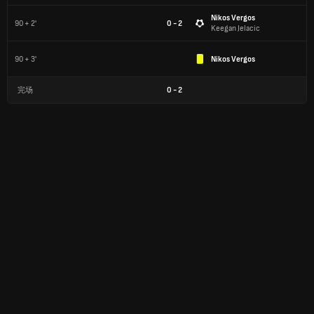
Nikos Vergos
90 + 2'
0 - 2
Keegan Jelacic
90 + 3'
Nikos Vergos
完场
0
-
2