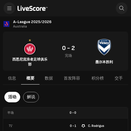
A-League 2025/2026
Australia
0 - 2
完场
西悉尼流浪者足球俱乐
墨尔本胜利
部
信息
概要
数据
首发阵容
积分榜
交手
活动
解说
半场
0
-
0
71'
0 - 1
C. Rodrigus