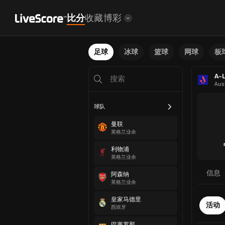
比分
收藏
博彩
足球
冰球
篮球
网球
板
A-
Aust
球队
曼联
英格兰业余
利物浦
英格兰业余
信息
阿森纳
英格兰业余
皇家马德里
活动
西班牙
巴塞罗那