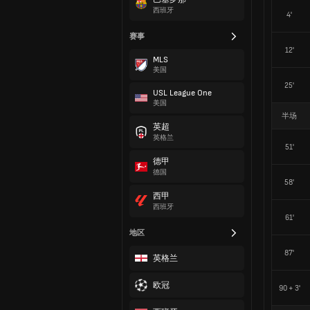
西班牙
4'
赛事
12'
MLS
美国
25'
USL League One
美国
半场
英超
英格兰
51'
德甲
德国
58'
西甲
西班牙
61'
地区
87'
英格兰
欧冠
90 + 3'