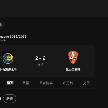
球
League 2025/2026
ralia
2 - 2
完场
中央海岸水手
昆士兰狮吼
概要
数据
首发阵容
积分榜
交手
解说