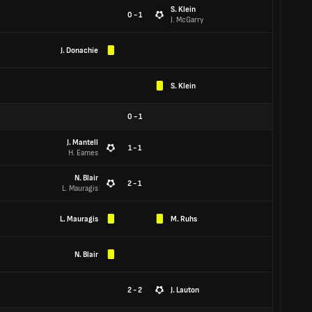
S. Klein
0 - 1
J. McGarry
J. Donachie
S. Klein
0
-
1
J. Mantell
1 - 1
H. Eames
N. Blair
2 - 1
L. Mauragis
L. Mauragis
M. Ruhs
N. Blair
2 - 2
J. Lauton