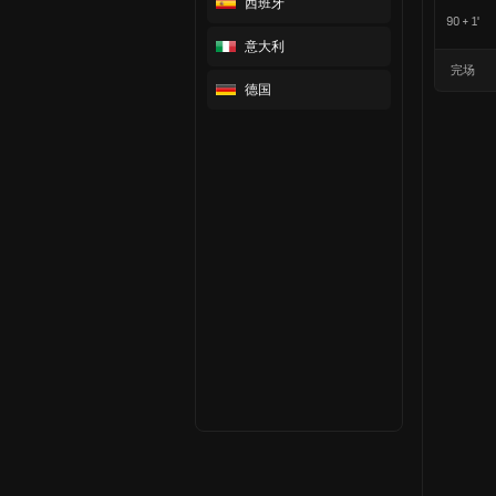
西班牙
90 + 1'
意大利
完场
德国