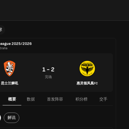
球
League 2025/2026
ralia
1 - 2
完场
昆士兰狮吼
惠灵顿凤凰FC
概要
数据
首发阵容
积分榜
交手
解说