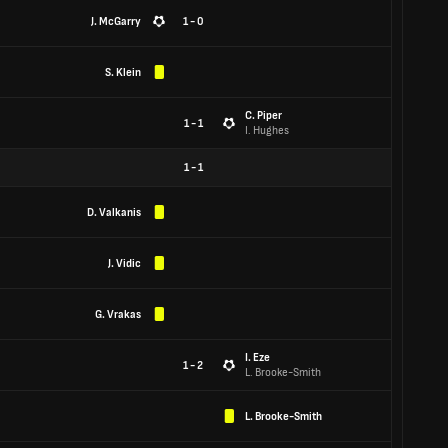
J. McGarry
1 - 0
S. Klein
C. Piper
1 - 1
I. Hughes
1
-
1
D. Valkanis
J. Vidic
G. Vrakas
I. Eze
1 - 2
L. Brooke-Smith
L. Brooke-Smith