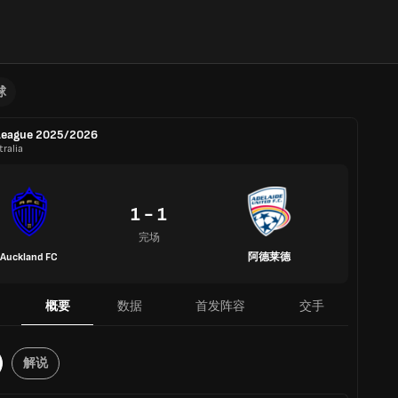
球
League 2025/2026
ralia
1 - 1
完场
Auckland FC
阿德莱德
概要
数据
首发阵容
交手
解说