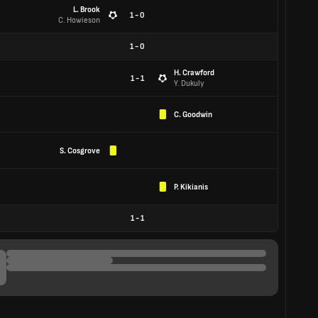
L. Brook
1 - 0
C. Howieson
1
-
0
H. Crawford
1 - 1
Y. Dukuly
C. Goodwin
S. Cosgrove
P. Kikianis
1
-
1