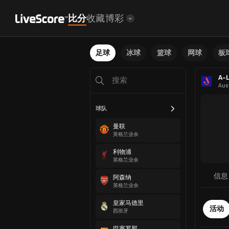
比分
收藏
博彩
足球
冰球
篮球
网球
板
A-
Aust
球队
曼联
英格兰业余
利物浦
英格兰业余
信息
阿森纳
英格兰业余
皇家马德里
活动
西班牙
巴塞罗那