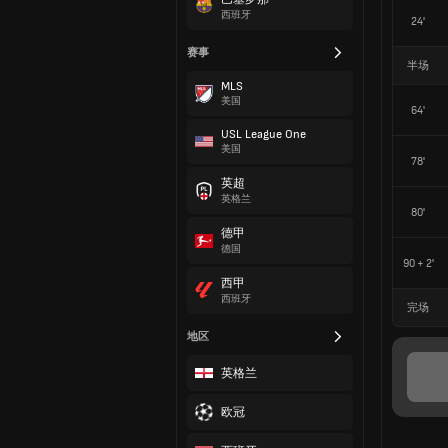
西班牙
24'
赛事
半场
MLS
美国
64'
USL League One
美国
78'
英超
英格兰
80'
德甲
德国
90 + 2'
西甲
西班牙
完场
地区
英格兰
欧冠