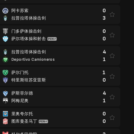
0
阿卡苏索
3
拉普拉塔体操击剑
0
门多萨体操击剑
0
萨尔塔体操和射击
4
拉普拉塔体操击剑
1
Deportivo Camioneros
1
萨尔门托
0
特里斯坦苏亚雷斯
4
萨斯菲尔德
1
阿梅尼奥
0
里奥夸尔托
0
图库曼圣马丁