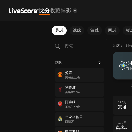
比分
收藏
博彩
足球
冰球
篮球
网球
板
足球
阿
球队
阿
曼联
英格兰业余
利物浦
英格兰业余
阿森纳
18 7月
完场
英格兰业余
皇家马德里
西班牙
17 7月
点球大战后
巴塞罗那