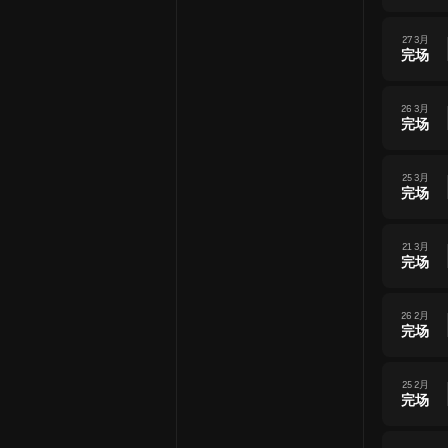
27 3月
完场
26 3月
完场
25 3月
完场
21 3月
完场
26 2月
完场
25 2月
完场