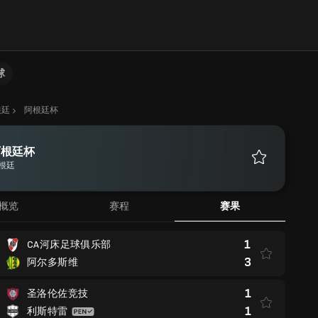
球
根廷
阿根廷杯
阿根廷杯
根廷
收
藏
概览
赛程
赛果
1
CA河床足球俱乐部
3
阿尔多斯维
1
圣洛伦佐竞技
1
利斯特雷