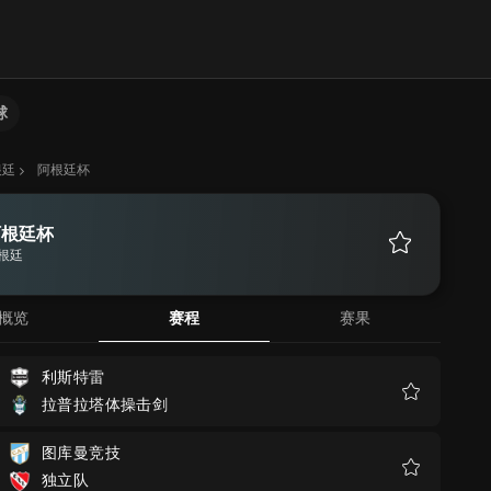
球
根廷
阿根廷杯
阿根廷杯
根廷
收
藏
概览
赛程
赛果
利斯特雷
拉普拉塔体操击剑
收
藏
图库曼竞技
独立队
收