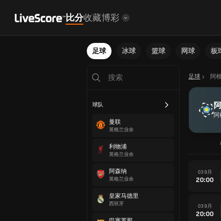
比分
收藏
博彩
足球
冰球
篮球
网球
板
足球
阿
球队
阿
曼联
英格兰业余
利物浦
英格兰业余
阿森纳
03 9月
20:00
英格兰业余
皇家马德里
西班牙
03 9月
20:00
巴塞罗那