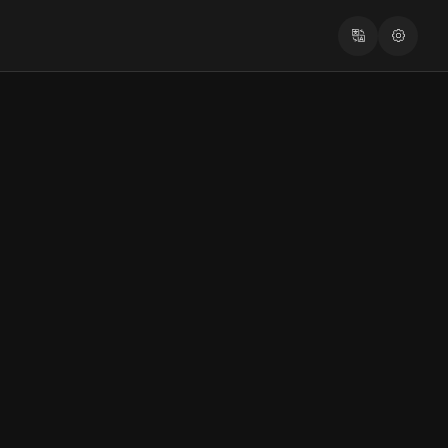
得分
失分