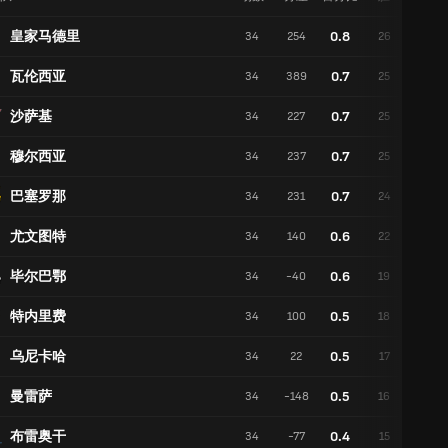
皇家马德里
0.8
34
254
26
8
瓦伦西亚
0.7
34
389
25
9
沙萨基
0.7
34
227
25
9
穆尔西亚
0.7
34
237
25
9
巴塞罗那
0.7
34
231
24
10
尤文图特
0.6
34
140
22
12
毕尔巴鄂
0.6
34
-40
19
15
特内里费
0.5
34
100
18
16
乌尼卡哈
0.5
34
22
17
17
曼雷萨
0.5
34
-148
16
18
布雷奥干
0.4
34
-77
15
19