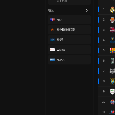
大不列颠
1
地区
2
NBA
欧洲篮球联赛
3
欧冠
4
WNBA
5
NCAA
6
7
8
9
10
11