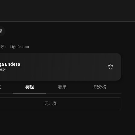
球
班牙
Liga Endesa
ga Endesa
班牙
收
藏
览
赛程
赛果
积分榜
无比赛