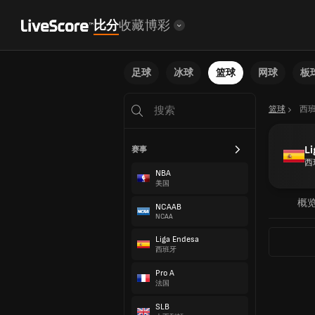
比分
收藏
博彩
足球
冰球
篮球
网球
板
篮球
西
Li
赛事
西
NBA
美国
概
NCAAB
NCAA
Liga Endesa
西班牙
Pro A
法国
SLB