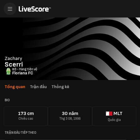
Zachary
Scerri
#8 - Hàng tiền vệ
Floriana FC
Tổng quan
Trận đấu
Thống kê
BIO
173 cm
30 năm
MLT
Chiều cao
Thg 3 08, 1996
Quốc gia
TRẬN ĐẤU TIẾP THEO