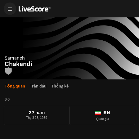
Samaneh
Chakandi
Tổng quan
Trận đấu
Thống kê
BIO
37 năm
IRN
Thg 3 28, 1989
Quốc gia