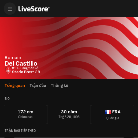
Romain
Del Castillo
#10 - Hàng tiền vệ
Stade Brest 29
Tổng quan
Trận đấu
Thống kê
BIO
172 cm
30 năm
FRA
Chiều cao
Thg 3 29, 1996
Quốc gia
TRẬN ĐẤU TIẾP THEO