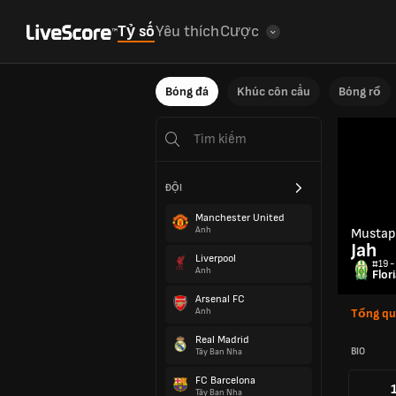
Tỷ số
Yêu thích
Cược
Bóng đá
Khúc côn cầu
Bóng rổ
ĐỘI
Manchester United
Anh
Mustap
Jah
Liverpool
#19 -
Anh
Flor
Arsenal FC
Anh
Tổng q
Real Madrid
BIO
Tây Ban Nha
FC Barcelona
Tây Ban Nha