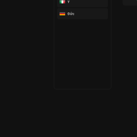
Ý
Đức