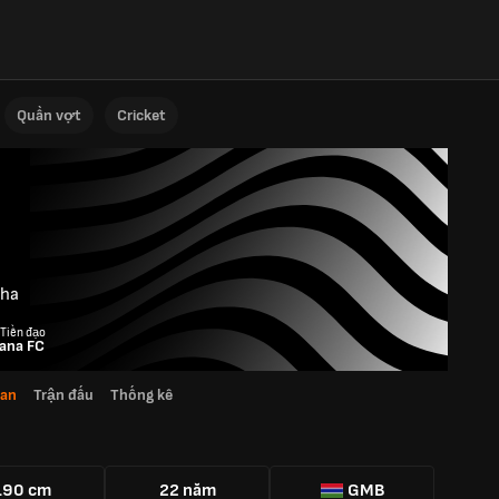
Quần vợt
Cricket
ha
 Tiền đạo
iana FC
uan
Trận đấu
Thống kê
190 cm
22 năm
GMB