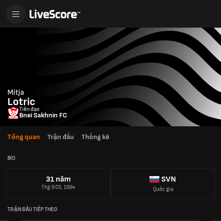
Mitja
Lotric
Tiền đạo
Bnei Sakhnin FC
Tổng quan
Trận đấu
Thống kê
BIO
31 năm
SVN
Thg 9 03, 1994
Quốc gia
TRẬN ĐẤU TIẾP THEO