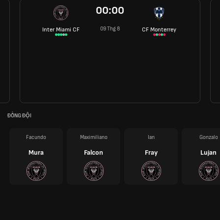
00:00
09 Thg 8
Inter Miami CF
CF Monterrey
ĐỒNG ĐỘI
Facundo
Maximiliano
Ian
Gonzalo
Mura
Falcon
Fray
Lujan