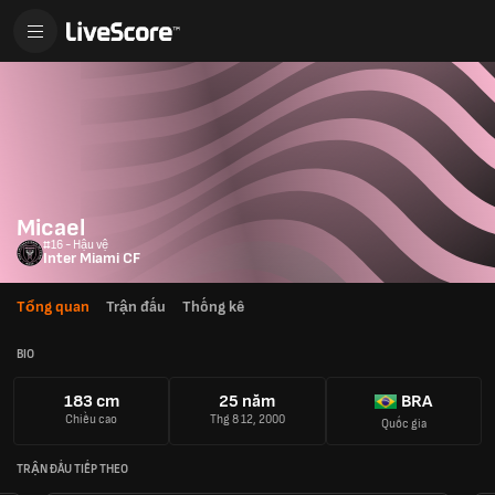
Micael
#16 - Hậu vệ
Inter Miami CF
Tổng quan
Trận đấu
Thống kê
BIO
183 cm
25 năm
BRA
Chiều cao
Thg 8 12, 2000
Quốc gia
TRẬN ĐẤU TIẾP THEO