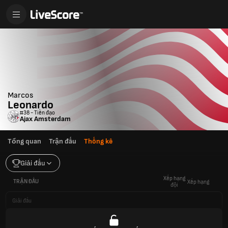
Marcos
Leonardo
#38 - Tiền đạo
Ajax Amsterdam
Tổng quan
Trận đấu
Thống kê
Giải đấu
Xếp hạng
TRẬN ĐẤU
Xếp hạng
đội
Giải đấu